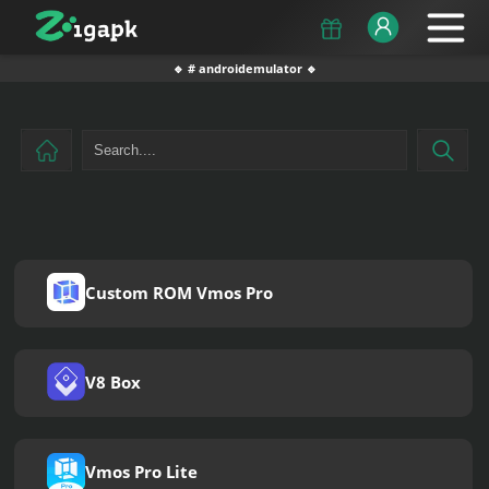
🔹 # androidemulator 🔹
Custom ROM Vmos Pro
V8 Box
Vmos Pro Lite