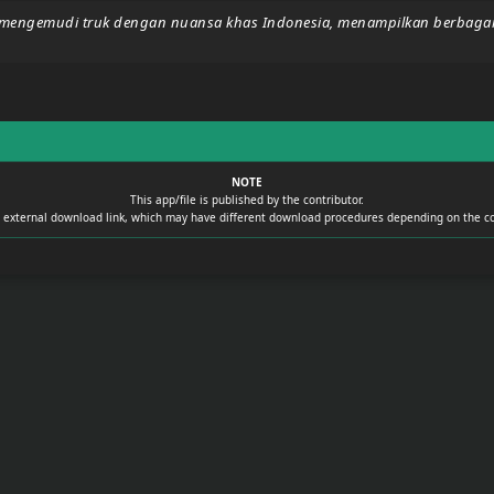
engemudi truk dengan nuansa khas Indonesia, menampilkan berbagai jenis
NOTE
This app/file is published by the contributor.
n external download link, which may have different download procedures depending on the co