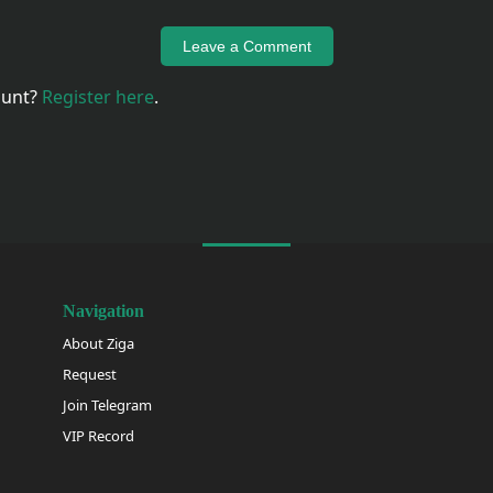
Leave a Comment
ount?
Register here
.
Navigation
About Ziga
Request
Join Telegram
VIP Record