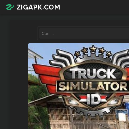
zigapk.com
Login /
Register
Contacts
Request
app
Join
telegram