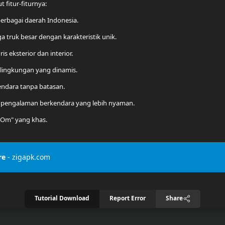
 fitur-fiturnya:
i berbagai daerah Indonesia.
a truk besar dengan karakteristik unik.
is eksterior dan interior.
lingkungan yang dinamis.
endara tanpa batasan.
ntuk pengalaman berkendara yang lebih nyaman.
t Om" yang khas.
re
- zigapk.com
Tutorial Download
Report Error
Share