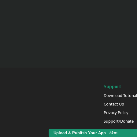
Support
Download Tutorial
Contact Us
Privacy Policy
Support/Donate
Upload & Publish Your App âžœ