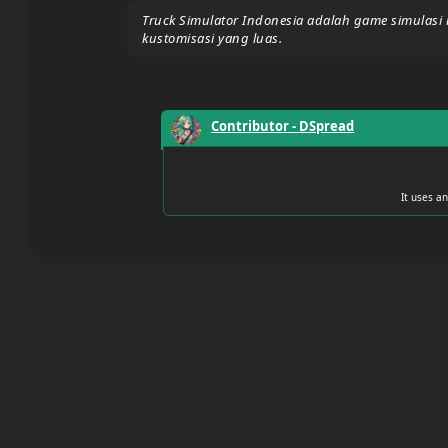
Truck Simulator Indonesia adalah game simulasi m
Upload
kustomisasi yang luas.
Your
Apps
Contributor -
DSpread
Anime
Wallpaper
It uses a
Tutorial
Download