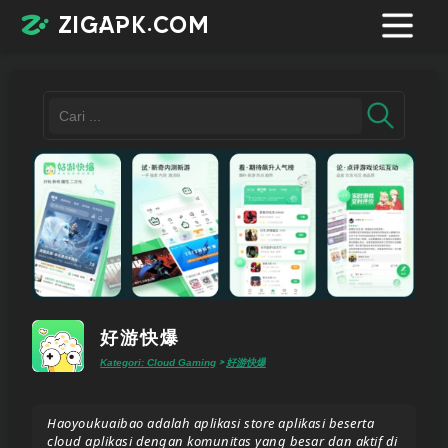
zigapk.com
Login /
Register
Contacts
Request
好游快爆
app
Kategori: Cloud Gaming
好游快爆
>
Join
Haoyoukuaibao adalah aplikasi store aplikasi beserta
telegram
cloud aplikasi dengan komunitas yang besar dan aktif di