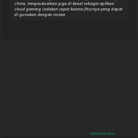
china, Haoyoukuaibao juga di kenal sebagai aplikasi
cloud gaming Ledakan cepat karena fiturnya yang dapat
di gunakan dengan instan
Donate/Support
Report
eror
link
To
join
the
VIP
ZIGA
Pasar
Teyvat
(BETA)
Advertise here