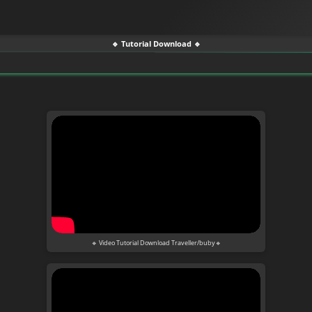
🔹 Tutorial Download 🔹
🔹 Video Tutorial Download Traveller/buby🔹