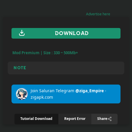
Upload
Advertise here
Your
Apps
DOWNLOAD
Anime
Wallpaper
Mod Premium | Size : 330 ~ 500Mb+
Note
Tutorial
Download
Join Saluran Telegram
@ziga_Empire
-
zigapk.com
Tutorial Download
Report Error
Share