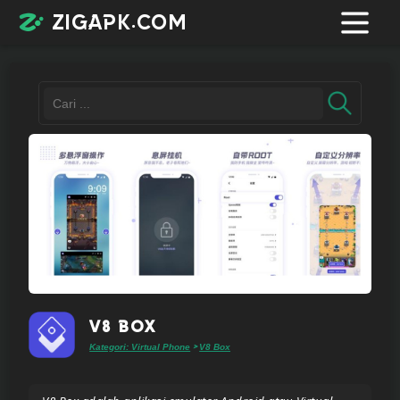
zigapk.com
Login /
Register
Contacts
Request
app
V8 Box
Kategori: Virtual Phone
V8 Box
>
Join
telegram