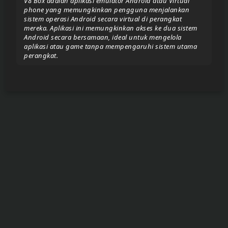
V8 Box adalah aplikasi emulator Android atau Virtual
phone yang memungkinkan pengguna menjalankan
sistem operasi Android secara virtual di perangkat
Donate/Support
mereka. Aplikasi ini memungkinkan akses ke dua sistem
Android secara bersamaan, ideal untuk mengelola
aplikasi atau game tanpa mempengaruhi sistem utama
perangkat.
Report
eror
link
To
join
the
VIP
ZIGA
Pasar
Teyvat
(BETA)