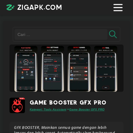
zigapk.com
Login /
Register
Contacts
Request
app
Game Booster GFX PRO
Kategori: Tools Assistant
Game Booster GFX PRO
>
Join
GFX BOOSTER, Mainkan semua game dengan lebih
telegram
lancar dan lebih cepat. Automatically clear background