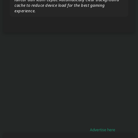
cache to reduce device load for the best gaming
experience.
Donate/Support
Report
eror
link
To
join
the
VIP
ZIGA
Pasar
Teyvat
(BETA)
Advertise here