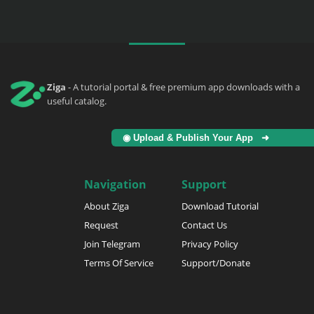
Ziga
- A tutorial portal & free premium app downloads with a
useful catalog.
◉ Upload & Publish Your App ➜
Navigation
Support
About Ziga
Download Tutorial
Request
Contact Us
Join Telegram
Privacy Policy
Terms Of Service
Support/Donate