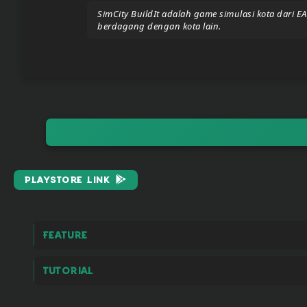
SimCity BuildIt adalah game simulasi kota dari
Upload
berdagang dengan kota lain.
Your
Apps
Anime
Wallpaper
Tutorial
PlayStore Link
Download
Feature
Tutorial