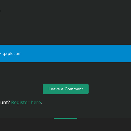
p
 zigapk.com
Leave a Comment
ount?
Register here
.