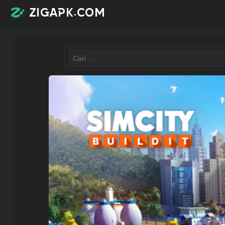
zigapk.com
Login /
Register
Contacts
Request
app
Join
telegram