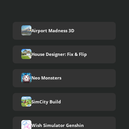
Airport Madness 3D
House Designer: Fix & Flip
Neo Monsters
SimCity Build
Wish Simulator Genshin