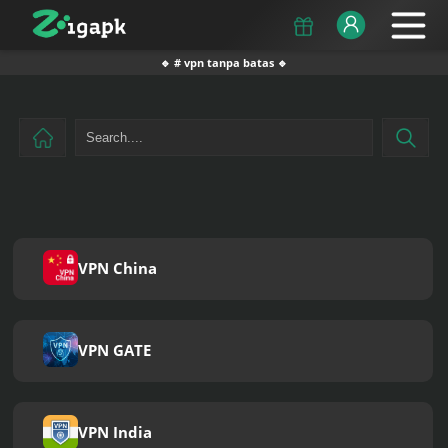
🔹 # vpn tanpa batas 🔹
VPN China
VPN GATE
VPN India