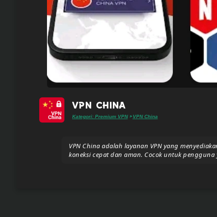
Donate/Support
Report
eror
link
VPN China
To
Kategori: Premium VPN
VPN China
>
join
the
VIP
VPN China adalah layanan VPN yang menyediakan s
ZIGA
koneksi cepat dan aman. Cocok untuk pengguna ya
Pasar
Teyvat
(BETA)