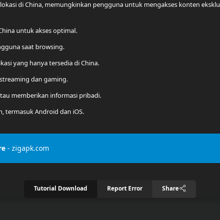
kasi di China, memungkinkan pengguna untuk mengakses konten eksklusif d
 China untuk akses optimal.
engguna saat browsing.
ikasi yang hanya tersedia di China.
k streaming dan gaming.
tau memberikan informasi pribadi.
m, termasuk Android dan iOS.
re
- zigapk.com
Tutorial Download
Report Error
Share