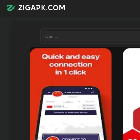
zigapk.com
Login /
Register
Contacts
Request
app
Join
telegram