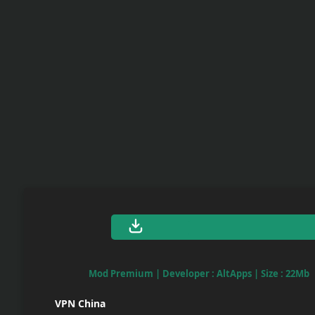
Upload
Your
Apps
Anime
Wallpaper
Tutorial
Download
Mod Premium | Developer : AltApps | Size : 22Mb
VPN China