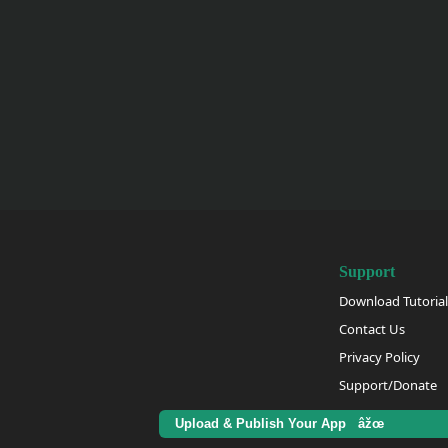
Support
Download Tutorial
Contact Us
Privacy Policy
Support/Donate
Upload & Publish Your App âžœ