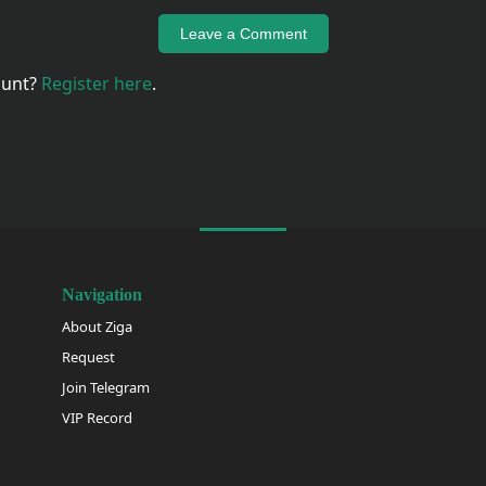
Leave a Comment
ount?
Register here
.
Navigation
About Ziga
Request
Join Telegram
VIP Record