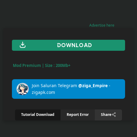
Upload
Your
Advertise here
Apps
DOWNLOAD
Anime
Wallpaper
Mod Premium | Size : 200Mb+
Tutorial
Download
Join Saluran Telegram
@ziga_Empire
-
zigapk.com
Tutorial Download
Report Error
Share