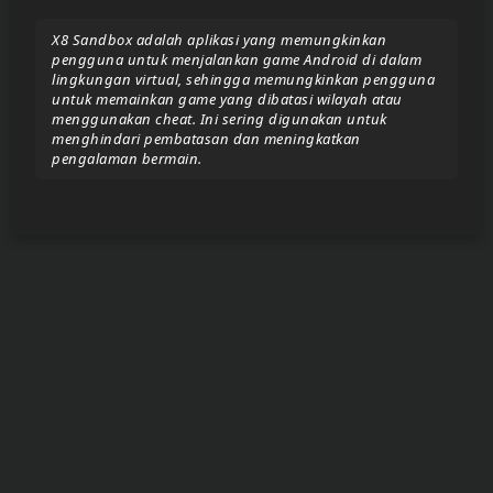
X8 Sandbox adalah aplikasi yang memungkinkan
Donate/Support
pengguna untuk menjalankan game Android di dalam
lingkungan virtual, sehingga memungkinkan pengguna
untuk memainkan game yang dibatasi wilayah atau
menggunakan cheat. Ini sering digunakan untuk
Report
menghindari pembatasan dan meningkatkan
eror
pengalaman bermain.
link
To
join
the
VIP
ZIGA
Pasar
Teyvat
(BETA)