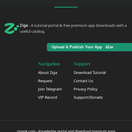
Ziga
- A tutorial portal & free premium app downloads with a
useful catalog.
Upload & Publish Your App âžœ
Navigation
Support
About Ziga
Download Tutorial
Request
Contact Us
Join Telegram
Privacy Policy
VIP Record
Support/Donate
zigapk.com - Knowledge portal and download premium apps