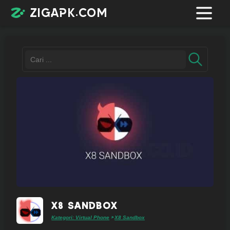
zigapk.com
Login /
Register
Contacts
Request
app
X8 Sandbox
Join
Kategori: Virtual Phone
X8 Sandbox
>
telegram