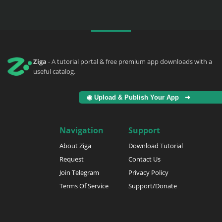
Ziga
- A tutorial portal & free premium app downloads with a
useful catalog.
◉ Upload & Publish Your App ➜
Navigation
Support
About Ziga
Download Tutorial
Request
Contact Us
Join Telegram
Privacy Policy
Terms Of Service
Support/Donate