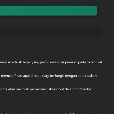
Binary su adalah biner yang paling umum digunakan pada perangkat
n memverifikasi apakah su binary berfungsi dengan benar dalam
nerima atau menolak permintaan akses root dari Root Checker.