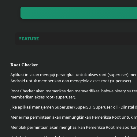
Upload
Your
Apps
Feature
Anime
Wallpaper
Root Checker
Aplikasi ini akan menguji perangkat untuk akses root (superuser) 
Tutorial
Android untuk memberikan dan mengelola akses root (superuser).
Download
Root Checker akan memeriksa dan memverifikasi bahwa binary su terl
memberikan akses root (superuser).
Jika aplikasi manajemen Superuser (SuperSU, Superuser, dll.) Diinst
Menerima permintaan akan memungkinkan Pemeriksa Root untuk me
Menolak permintaan akan menghasilkan Pemeriksa Root melaporkan t