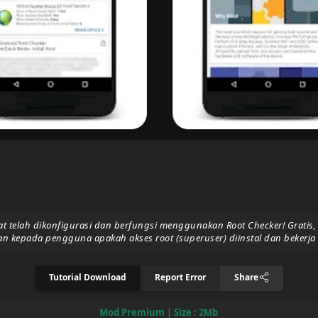
epat telah dikonfigurasi dan berfungsi menggunakan Root Checker! Gratis
an kepada pengguna apakah akses root (superuser) diinstal dan bekerja
Tutorial Download
Report Error
Share
Mod Premium | Size : 2Mb