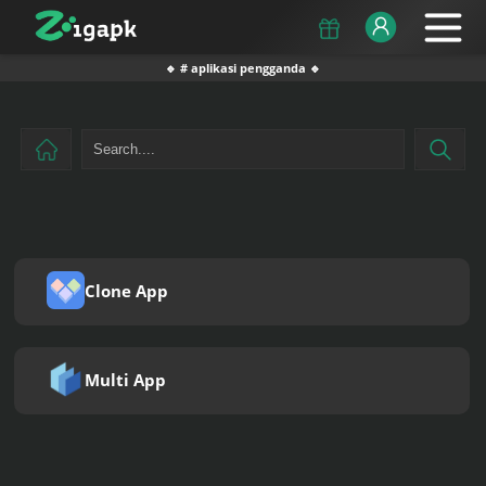
🔹 # aplikasi pengganda 🔹
Clone App
Multi App