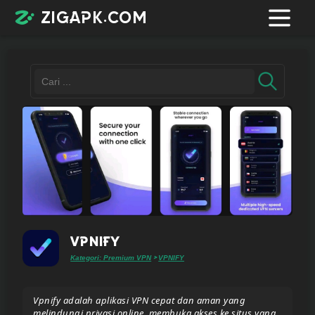
zigapk.com
Login /
Register
Contacts
Request
app
VPNIFY
Kategori: Premium VPN
VPNIFY
>
Join
Vpnify adalah aplikasi VPN cepat dan aman yang
telegram
melindungi privasi online, membuka akses ke situs yang