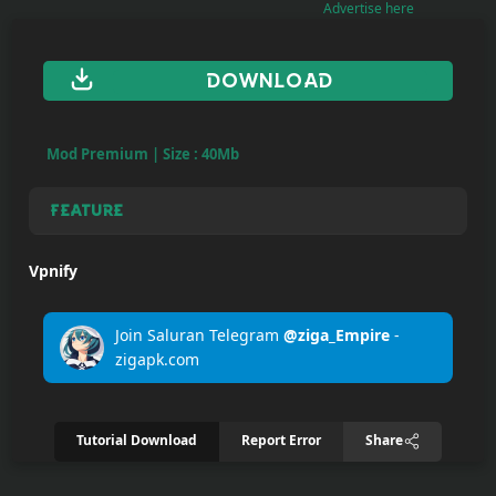
Advertise here
Upload
Your
DOWNLOAD
Apps
Mod Premium | Size : 40Mb
Anime
Wallpaper
Feature
Vpnify
Tutorial
Download
Join Saluran Telegram
@ziga_Empire
-
zigapk.com
Tutorial Download
Report Error
Share