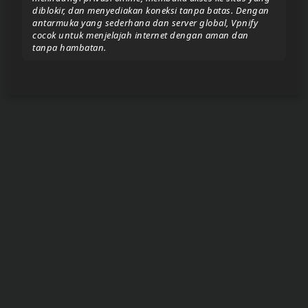
diblokir, dan menyediakan koneksi tanpa batas. Dengan
antarmuka yang sederhana dan server global, Vpnify
cocok untuk menjelajah internet dengan aman dan
Donate/Support
tanpa hambatan.
Report
eror
link
To
join
the
VIP
ZIGA
Pasar
Teyvat
(BETA)