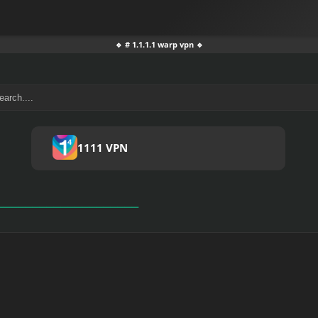
🔹 # 1.1.1.1 warp vpn 🔹
1111 VPN