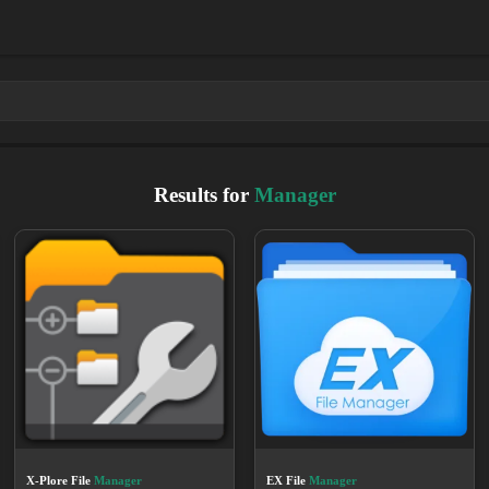
Results for
Manager
X-Plore File
Manager
EX File
Manager