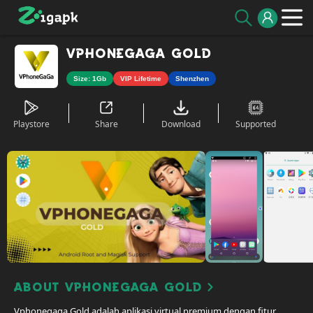
VphoneGaga Gold
Size: 1Gb
VIP Lifetime
Shenzhen
Playstore
Share
Download
Supported
About VphoneGaga Gold
Vphonegaga Gold adalah aplikasi virtual premium dengan fitur