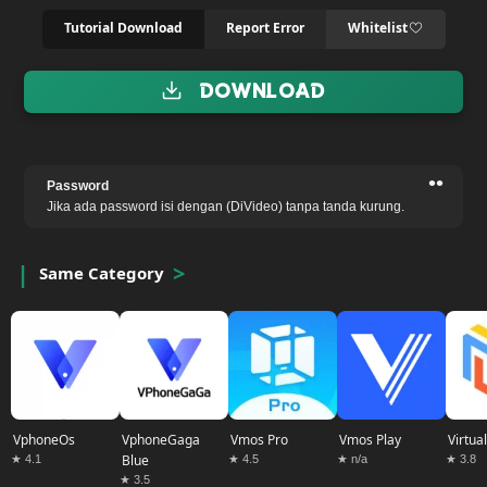
Tutorial Download
Report Error
Whitelist
Download
••
Password
Jika ada password isi dengan (DiVideo) tanpa tanda kurung.
Same Category
VphoneOs
VphoneGaga
Vmos Pro
Vmos Play
Virtua
Blue
★ 4.1
★ 4.5
★ n/a
★ 3.8
★ 3.5