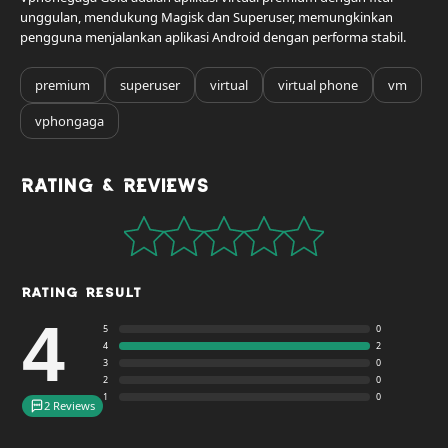
unggulan, mendukung Magisk dan Superuser, memungkinkan
pengguna menjalankan aplikasi Android dengan performa stabil.
premium
superuser
virtual
virtual phone
vm
vphongaga
Rating & Reviews
Rating Result
4
5
0
4
2
3
0
2
0
1
0
2 Reviews