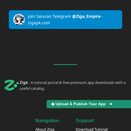
Join Saluran Telegram
@Ziga_Empire
-
zigapk.com
Ziga
- A tutorial portal & free premium app downloads with a
useful catalog.
◉ Upload & Publish Your App ➜
Navigation
Support
About Ziga
Download Tutorial