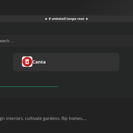
🔹 # uninstall tanpa root 🔹
Canta
 interiors, cultivate gardens, flip homes,...