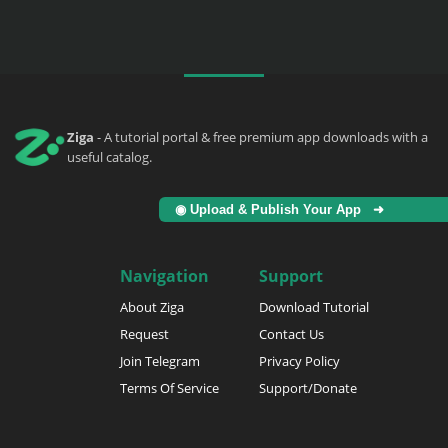
Ziga
- A tutorial portal & free premium app downloads with a
useful catalog.
◉ Upload & Publish Your App ➜
Navigation
Support
About Ziga
Download Tutorial
Request
Contact Us
Join Telegram
Privacy Policy
Terms Of Service
Support/Donate