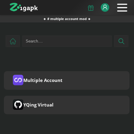
🔹 # multiple account mod 🔹
Multiple Account
YQing Virtual