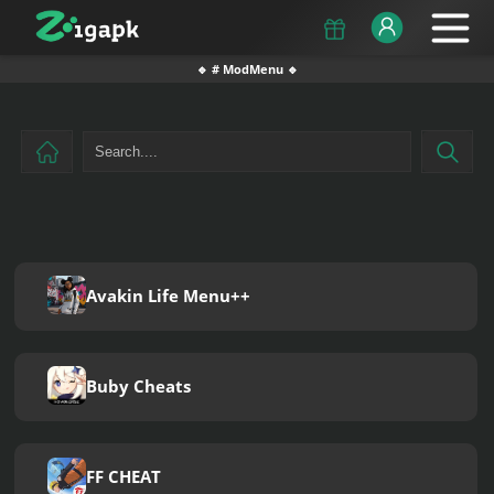
🔹 # ModMenu 🔹
Avakin Life Menu++
Buby Cheats
FF CHEAT