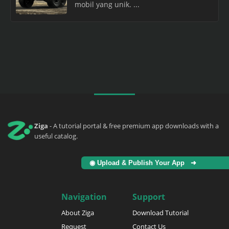
mobil yang unik. ...
Ziga
- A tutorial portal & free premium app downloads with a
useful catalog.
◉ Upload & Publish Your App ➜
Navigation
Support
About Ziga
Download Tutorial
Request
Contact Us