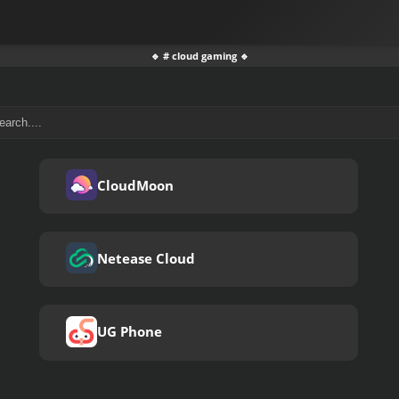
🔹 # cloud gaming 🔹
CloudMoon
Netease Cloud
UG Phone