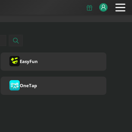
EasyFun
OneTap