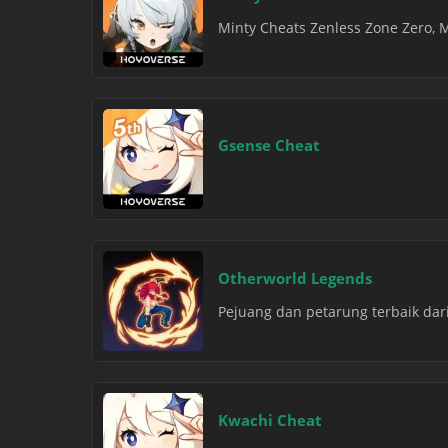
Minty Cheats Zenless Zone Zero, 
Gsense Cheat
Otherworld Legends
Pejuang dan petarung terbaik dar
Kwachi Cheat