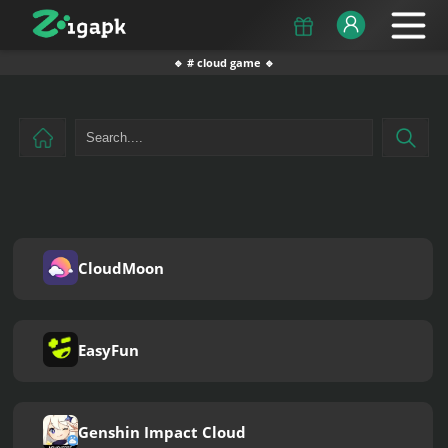
🔹 # cloud game 🔹
CloudMoon
EasyFun
Genshin Impact Cloud