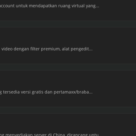
account untuk mendapatkan ruang virtual yang...
 video dengan filter premium, alat pengedit...
g tersedia versi gratis dan pertamaxx/braba...
g menyediakan server di China, dirancang untu...