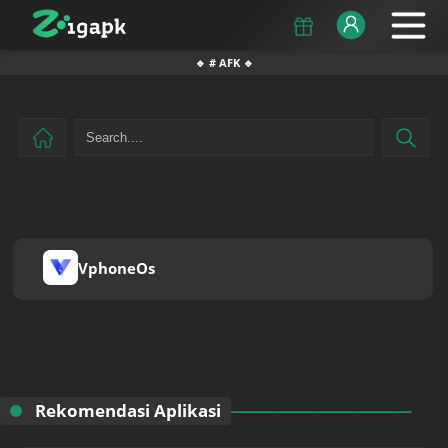
🔹 # AFK 🔹
VphoneOs
Rekomendasi Aplikasi