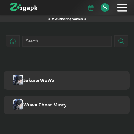
🔹 # wuthering waves 🔹
Sakura WuWa
Wuwa Cheat Minty