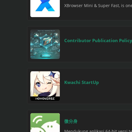
XBrowser Mini & Super Fast, is one 
Contributor Publication Polic
Kwachi StartUp
微分身
Mendukung aplikasi 64-bit versi t