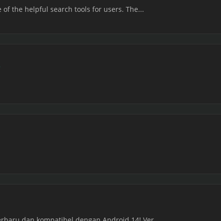
of the helpful search tools for users. The...
y
erbaru dan kompatibel dengan Android 14! Ver...