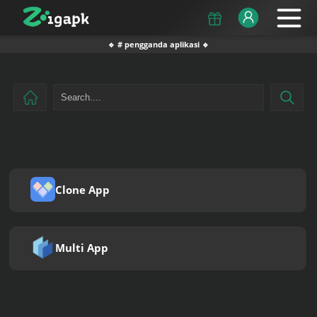
🔹 # pengganda aplikasi 🔹
Clone App
Multi App