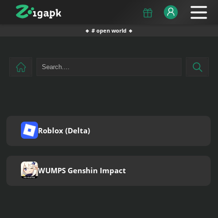
🔹 # open world 🔹
Roblox (Delta)
WUMPS Genshin Impact