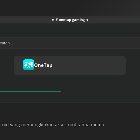
🔹 # onetap gaming 🔹
OneTap
droid yang memungkinkan akses root tanpa memo...