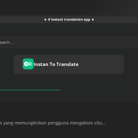
🔹 # instant translation app 🔹
Instan To Translate
tis yang memungkinkan pengguna mengakses situ...