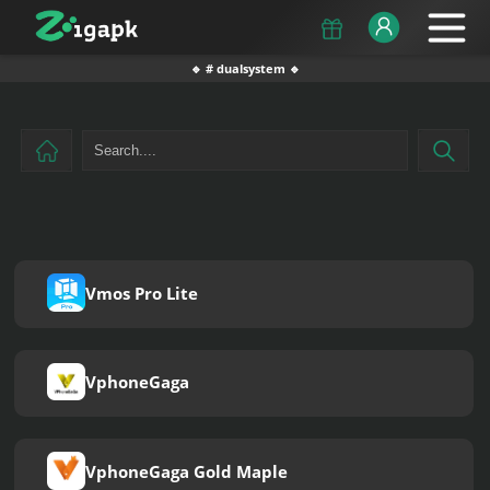
🔹 # dualsystem 🔹
Vmos Pro Lite
VphoneGaga
VphoneGaga Gold Maple