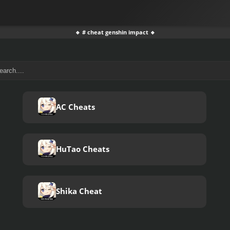
🔹 # cheat genshin impact 🔹
AC Cheats
HuTao Cheats
Shika Cheat