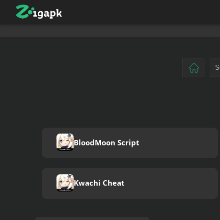
BloodMoon Script
Kwachi Cheat