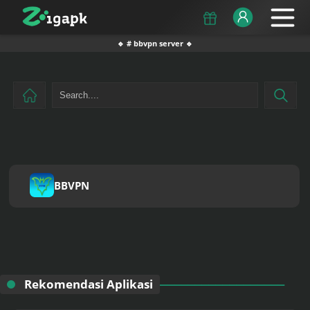
🔹 # bbvpn server 🔹
BBVPN
Rekomendasi Aplikasi