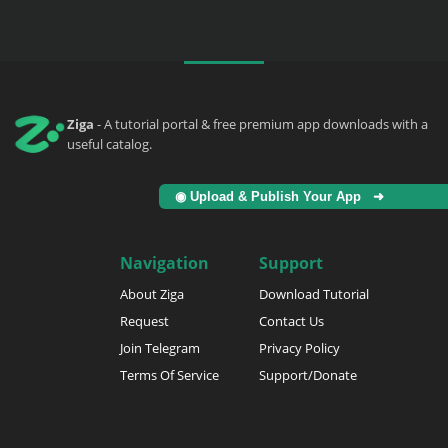
Ziga
- A tutorial portal & free premium app downloads with a
useful catalog.
◉ Upload & Publish Your App ➜
Navigation
Support
About Ziga
Download Tutorial
Request
Contact Us
Join Telegram
Privacy Policy
Terms Of Service
Support/Donate