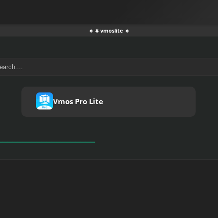
🔹 # vmoslite 🔹
Vmos Pro Lite