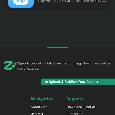
app with a clean and intuitive interfac...
Ziga
- A tutorial portal & free premium app downloads with a
useful catalog.
◉ Upload & Publish Your App ➜
Navigation
Support
About Ziga
Download Tutorial
Request
Contact Us