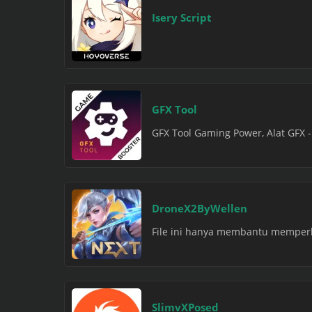
Isery Script
GFX Tool
GFX Tool Gaming Power, Alat GFX 
DroneX2ByWellen
File ini hanya membantu memperlu
SlimvXPosed