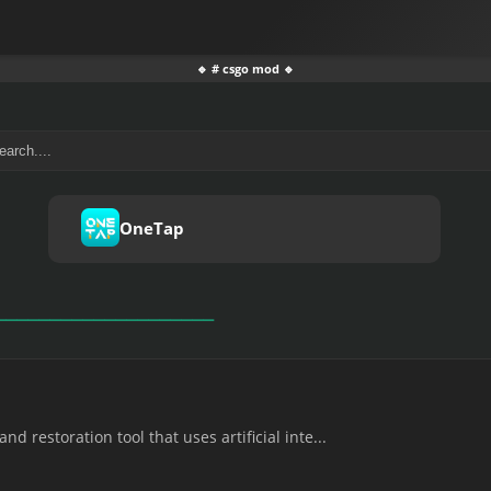
🔹 # csgo mod 🔹
OneTap
 restoration tool that uses artificial inte...