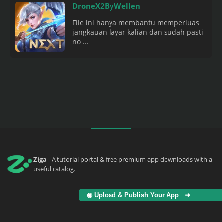
DroneX2ByWellen
File ini hanya membantu memperluas
jangkauan layar kalian dan sudah pasti
no ...
Ziga
- A tutorial portal & free premium app downloads with a
useful catalog.
◉ Upload & Publish Your App ➜